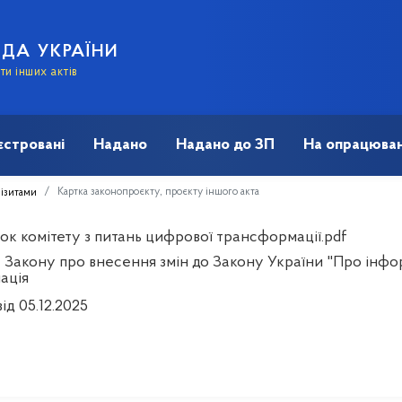
АДА УКРАЇНИ
и інших актів
єстровані
Надано
Надано до ЗП
На опрацюван
Картка законопроєкту, проєкту іншого акта
візитами
ок комітету з питань цифрової трансформації.pdf
 Закону про внесення змін до Закону України "Про інфо
ація
ід 05.12.2025