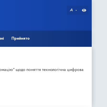
A
ні
Прийнято
рмацію" щодо поняття технологічна цифрова