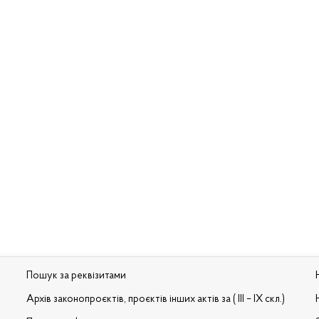
Пошук за реквізитами
Архів законопроєктів, проєктів інших актів за ( III – IX скл.)