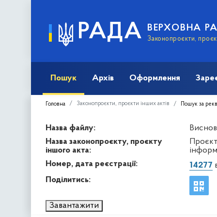
РАДА
ВЕРХОВНА Р
Законопроєкти, проєкт
Пошук
Архів
Оформлення
Заре
Законопроєкти, проєкти інших актів
Головна
Пошук за рек
Назва файлу:
Виснов
Назва законопроєкту, проєкту
Проєкт
іншого акта:
інформ
Номер, дата реєстрації:
14277
в
Поділитись:
Завантажити