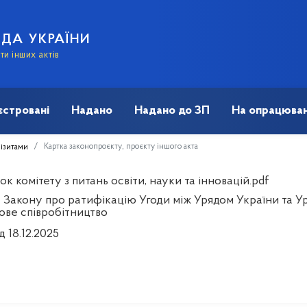
АДА УКРАЇНИ
и інших актів
єстровані
Надано
Надано до ЗП
На опрацюван
Картка законопроєкту, проєкту іншого акта
візитами
к комітету з питань освіти, науки та інновацій.pdf
 Закону про ратифікацію Угоди між Урядом України та Ур
ове співробітництво
д 18.12.2025