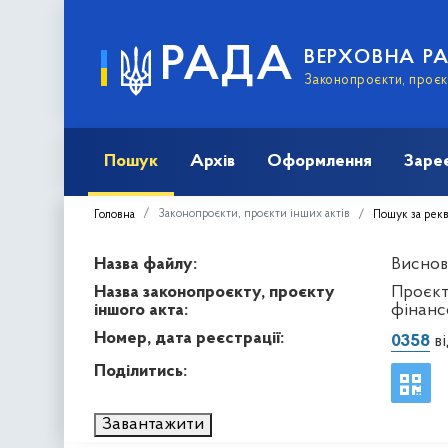
РАДА
ВЕРХОВНА Р
Законопроєкти, проєкт
Пошук
Архів
Оформлення
Заре
Законопроєкти, проєкти інших актів
Головна
Пошук за рек
Назва файлу:
Висново
Назва законопроєкту, проєкту
Проєкт
іншого акта:
фінанс
Номер, дата реєстрації:
0358
ві
Поділитись:
Завантажити