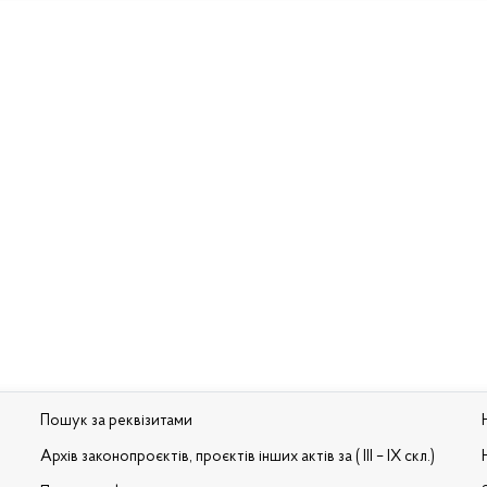
Пошук за реквізитами
Архів законопроєктів, проєктів інших актів за ( III – IX скл.)