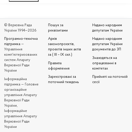
© Верховна Рада
Пошук за
Надано народним
України 1994—2026
реквізитами
депутатам України
Програмно-технічна
Архів
Надано народним
підтримка
—
законопроєктів,
депутатам України
Управління
проєктів інших актів
документів до ЗП
комп'ютеризованих
за ( III – IX скл.)
Знаходяться на
систем Апарату
Правила
опрацюванні в
Верховної Ради
оформлення
комітетах
України
Зареєстровані за
Прийняті на поточній
Iнформаційна
поточний тиждень
сесії
підтримка — Головне
організаційне
управління Апарату
Верховної Ради
України,
Інформаційне
управління Апарату
Верховної Ради
України