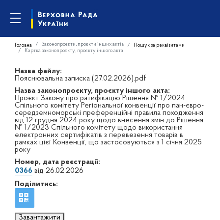
Законопроєкти, проєкти інших актів
Головна
Пошук за реквізитами
Картка законопроєкту, проєкту іншого акта
Назва файлу:
Пояснювальна записка (27.02.2026).pdf
Назва законопроєкту, проєкту іншого акта:
Проєкт Закону про ратифікацію Рішення № 1/2024
Спільного комітету Регіональної конвенції про пан-євро-
середземноморські преференційні правила походження
від 12 грудня 2024 року щодо внесення змін до Рішення
№ 1/2023 Спільного комітету щодо використання
електронних сертифікатів з перевезення товарів в
рамках цієї Конвенції, що застосовуються з 1 січня 2025
року
Номер, дата реєстрації:
0366
від 26.02.2026
Поділитись:
Завантажити