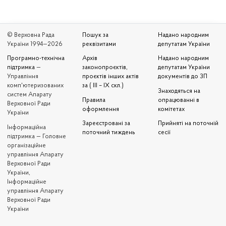
© Верховна Рада
Пошук за
Надано народним
України 1994—2026
реквізитами
депутатам України
Програмно-технічна
Архів
Надано народним
підтримка
—
законопроєктів,
депутатам України
Управління
проєктів інших актів
документів до ЗП
комп'ютеризованих
за ( III – IX скл.)
Знаходяться на
систем Апарату
Правила
опрацюванні в
Верховної Ради
оформлення
комітетах
України
Зареєстровані за
Прийняті на поточній
Iнформаційна
поточний тиждень
сесії
підтримка — Головне
організаційне
управління Апарату
Верховної Ради
України,
Інформаційне
управління Апарату
Верховної Ради
України