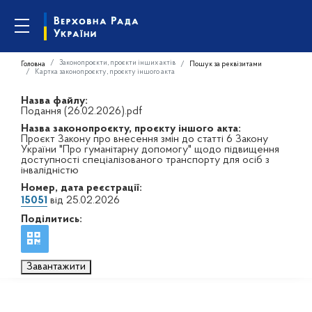
Законопроєкти, проєкти інших актів
Головна
Пошук за реквізитами
Картка законопроєкту, проєкту іншого акта
Назва файлу:
Подання (26.02.2026).pdf
Назва законопроєкту, проєкту іншого акта:
Проєкт Закону про внесення змін до статті 6 Закону
України "Про гуманітарну допомогу" щодо підвищення
доступності спеціалізованого транспорту для осіб з
інвалідністю
Номер, дата реєстрації:
15051
від 25.02.2026
Поділитись:
Завантажити