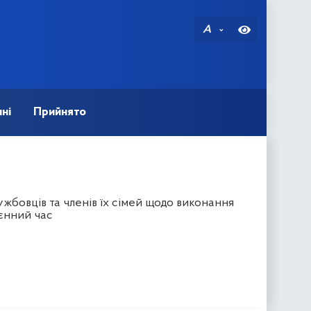
A
ні
Прийнято
жбовців та членів їх сімей щодо виконання
оєнний час