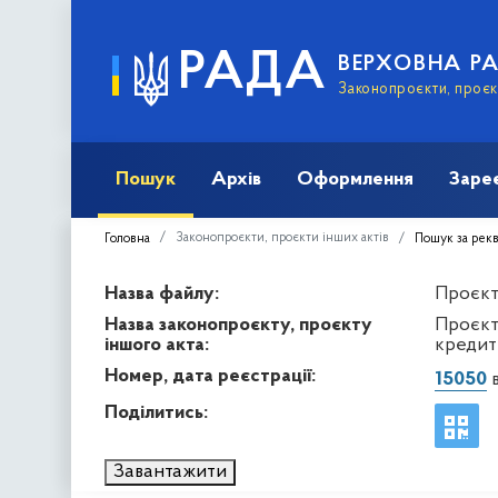
РАДА
ВЕРХОВНА Р
Законопроєкти, проєкт
Пошук
Архів
Оформлення
Заре
Законопроєкти, проєкти інших актів
Головна
Пошук за рек
Назва файлу:
Проєкт 
Назва законопроєкту, проєкту
Проєкт
іншого акта:
кредитн
Номер, дата реєстрації:
15050
в
Поділитись:
Завантажити