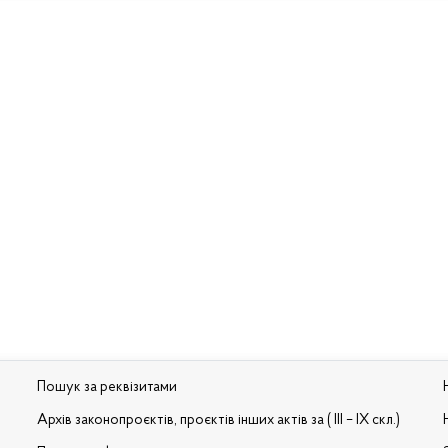
Пошук за реквізитами
Архів законопроєктів, проєктів інших актів за ( III – IX скл.)