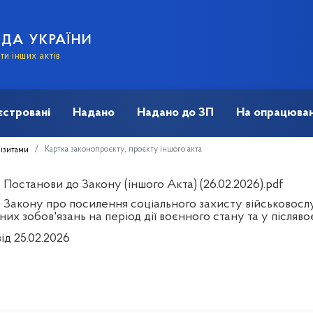
АДА УКРАЇНИ
и інших актів
єстровані
Надано
Надано до ЗП
На опрацюван
Картка законопроєкту, проєкту іншого акта
візитами
Постанови до Закону (іншого Акта) (26.02.2026).pdf
 Закону про посилення соціального захисту військовослу
их зобов'язань на період дії воєнного стану та у післяв
ід 25.02.2026