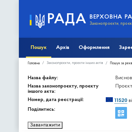
РАДА
ВЕРХОВНА Р
Законопроєкти, проєкт
Пошук
Архів
Оформлення
Заре
Законопроєкти, проєкти інших актів
Головна
Пошук за рек
Назва файлу:
Виснов
Назва законопроєкту, проєкту
Проєкт 
іншого акта:
Номер, дата реєстрації:
11520
в
Поділитись:
Завантажити