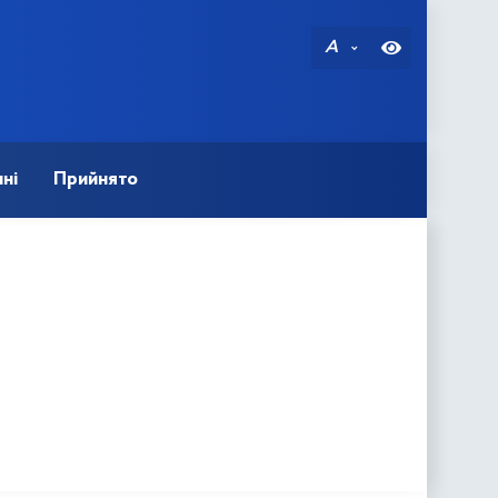
A
ні
Прийнято