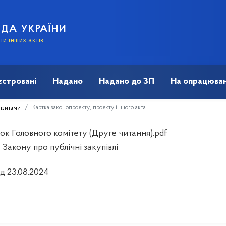
АДА УКРАЇНИ
и інших актів
єстровані
Надано
Надано до ЗП
На опрацюван
Картка законопроєкту, проєкту іншого акта
візитами
ок Головного комітету (Друге читання).pdf
Закону про публічні закупівлі
ід 23.08.2024