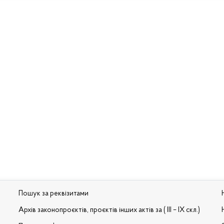
Пошук за реквізитами
Архів законопроєктів, проєктів інших актів за ( III – IX скл.)