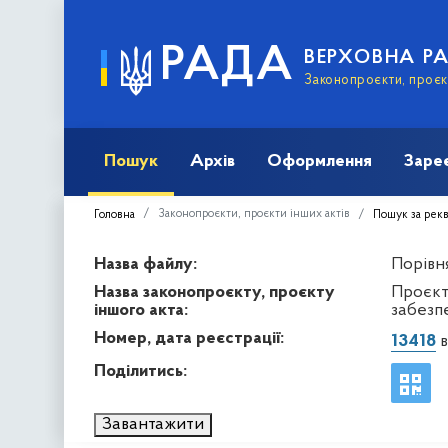
РАДА
ВЕРХОВНА Р
Законопроєкти, проєкт
Пошук
Архів
Оформлення
Заре
Законопроєкти, проєкти інших актів
Головна
Пошук за рек
Назва файлу:
Порівн
Назва законопроєкту, проєкту
Проєкт
іншого акта:
забезп
Номер, дата реєстрації:
13418
в
Поділитись:
Завантажити