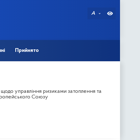
A
ні
Прийнято
 щодо управління ризиками затоплення та
Європейського Союзу