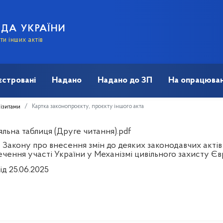
АДА УКРАЇНИ
и інших актів
єстровані
Надано
Надано до ЗП
На опрацюван
Картка законопроєкту, проєкту іншого акта
візитами
яльна таблиця (Друге читання).pdf
 Закону про внесення змін до деяких законодавчих актів
ечення участі України у Механізмі цивільного захисту 
ід 25.06.2025