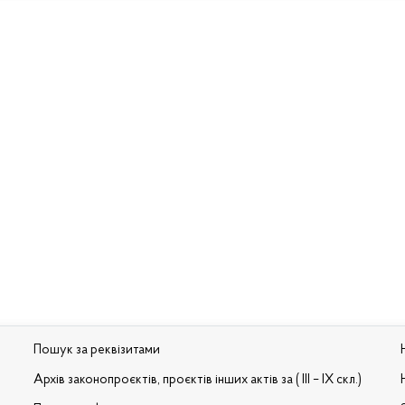
Пошук за реквізитами
Архів законопроєктів, проєктів інших актів за ( III – IX скл.)