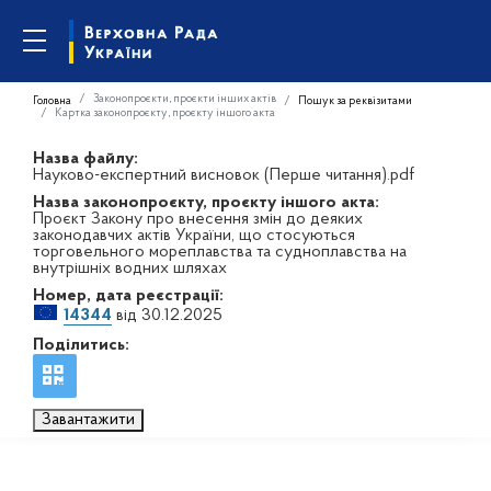
Законопроєкти, проєкти інших актів
Головна
Пошук за реквізитами
Картка законопроєкту, проєкту іншого акта
Назва файлу:
Науково-експертний висновок (Перше читання).pdf
Назва законопроєкту, проєкту іншого акта:
Проєкт Закону про внесення змін до деяких
законодавчих актів України, що стосуються
торговельного мореплавства та судноплавства на
внутрішніх водних шляхах
Номер, дата реєстрації:
14344
від 30.12.2025
Поділитись:
Завантажити