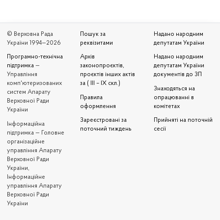
© Верховна Рада
Пошук за
Надано народним
України 1994—2026
реквізитами
депутатам України
Програмно-технічна
Архів
Надано народним
підтримка
—
законопроєктів,
депутатам України
Управління
проєктів інших актів
документів до ЗП
комп'ютеризованих
за ( III – IX скл.)
Знаходяться на
систем Апарату
Правила
опрацюванні в
Верховної Ради
оформлення
комітетах
України
Зареєстровані за
Прийняті на поточній
Iнформаційна
поточний тиждень
сесії
підтримка — Головне
організаційне
управління Апарату
Верховної Ради
України,
Інформаційне
управління Апарату
Верховної Ради
України