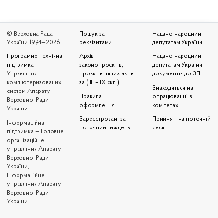
© Верховна Рада
Пошук за
Надано народним
України 1994—2026
реквізитами
депутатам України
Програмно-технічна
Архів
Надано народним
підтримка
—
законопроєктів,
депутатам України
Управління
проєктів інших актів
документів до ЗП
комп'ютеризованих
за ( III – IX скл.)
Знаходяться на
систем Апарату
Правила
опрацюванні в
Верховної Ради
оформлення
комітетах
України
Зареєстровані за
Прийняті на поточній
Iнформаційна
поточний тиждень
сесії
підтримка — Головне
організаційне
управління Апарату
Верховної Ради
України,
Інформаційне
управління Апарату
Верховної Ради
України