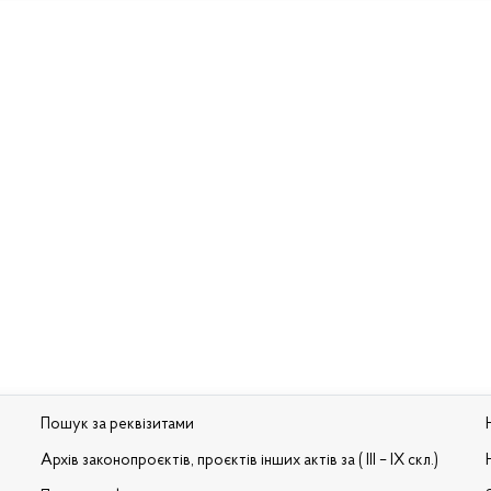
Пошук за реквізитами
Архів законопроєктів, проєктів інших актів за ( III – IX скл.)