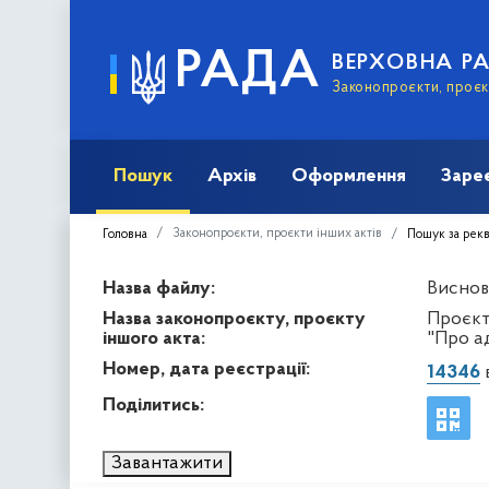
РАДА
ВЕРХОВНА Р
Законопроєкти, проєкт
Пошук
Архів
Оформлення
Заре
Законопроєкти, проєкти інших актів
Головна
Пошук за рек
Назва файлу:
Виснов
Назва законопроєкту, проєкту
Проєкт
іншого акта:
"Про а
Номер, дата реєстрації:
14346
в
Поділитись:
Завантажити