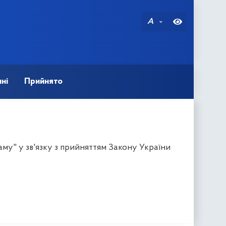
A
ні
Прийнято
му" у зв'язку з прийняттям Закону України