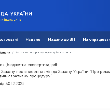
АДА УКРАЇНИ
и інших актів
єстровані
Надано
Надано до ЗП
На опрацюван
Картка законопроєкту, проєкту іншого акта
візитами
ок (бюджетна експертиза).pdf
 Закону про внесення змін до Закону України "Про рекла
дміністративну процедуру"
ід 30.12.2025