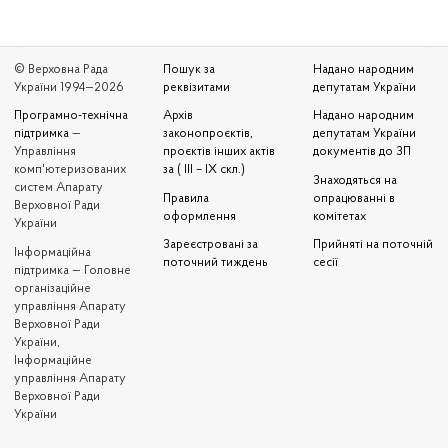
© Верховна Рада
Пошук за
Надано народним
України 1994—2026
реквізитами
депутатам України
Програмно-технічна
Архів
Надано народним
підтримка
—
законопроєктів,
депутатам України
Управління
проєктів інших актів
документів до ЗП
комп'ютеризованих
за ( III – IX скл.)
Знаходяться на
систем Апарату
Правила
опрацюванні в
Верховної Ради
оформлення
комітетах
України
Зареєстровані за
Прийняті на поточній
Iнформаційна
поточний тиждень
сесії
підтримка — Головне
організаційне
управління Апарату
Верховної Ради
України,
Інформаційне
управління Апарату
Верховної Ради
України