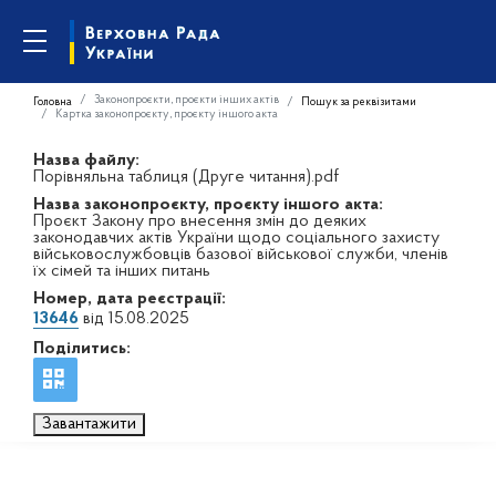
Законопроєкти, проєкти інших актів
Головна
Пошук за реквізитами
Картка законопроєкту, проєкту іншого акта
Назва файлу:
Порівняльна таблиця (Друге читання).pdf
Назва законопроєкту, проєкту іншого акта:
Проєкт Закону про внесення змін до деяких
законодавчих актів України щодо соціального захисту
військовослужбовців базової військової служби, членів
їх сімей та інших питань
Номер, дата реєстрації:
13646
від 15.08.2025
Поділитись:
Завантажити