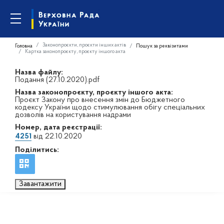
Законопроєкти, проєкти інших актів
Головна
Пошук за реквізитами
Картка законопроєкту, проєкту іншого акта
Назва файлу:
Подання (27.10.2020).pdf
Назва законопроєкту, проєкту іншого акта:
Проєкт Закону про внесення змін до Бюджетного
кодексу України щодо стимулювання обігу спеціальних
дозволів на користування надрами
Номер, дата реєстрації:
4251
від 22.10.2020
Поділитись:
Завантажити