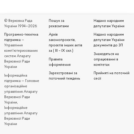
© Верховна Рада
Пошук за
Надано народним
України 1994—2026
реквізитами
депутатам України
Програмно-технічна
Архів
Надано народним
підтримка
—
законопроєктів,
депутатам України
Управління
проєктів інших актів
документів до ЗП
комп'ютеризованих
за ( III – IX скл.)
Знаходяться на
систем Апарату
Правила
опрацюванні в
Верховної Ради
оформлення
комітетах
України
Зареєстровані за
Прийняті на поточній
Iнформаційна
поточний тиждень
сесії
підтримка — Головне
організаційне
управління Апарату
Верховної Ради
України,
Інформаційне
управління Апарату
Верховної Ради
України