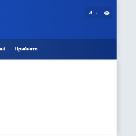
A
ні
Прийнято