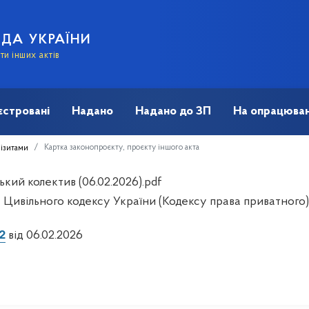
АДА УКРАЇНИ
и інших актів
єстровані
Надано
Надано до ЗП
На опрацюван
Картка законопроєкту, проєкту іншого акта
візитами
кий колектив (06.02.2026).pdf
 Цивільного кодексу України (Кодексу права приватного)
2
від 06.02.2026