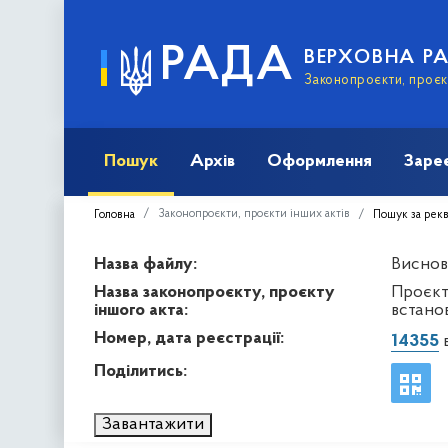
РАДА
ВЕРХОВНА Р
Законопроєкти, проєкт
Пошук
Архів
Оформлення
Заре
Законопроєкти, проєкти інших актів
Головна
Пошук за рек
Назва файлу:
Висново
Назва законопроєкту, проєкту
Проєкт
іншого акта:
встано
Номер, дата реєстрації:
14355
в
Поділитись:
Завантажити