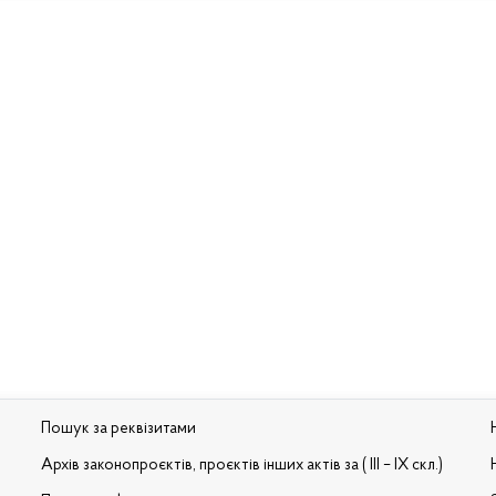
Пошук за реквізитами
Архів законопроєктів, проєктів інших актів за ( III – IX скл.)