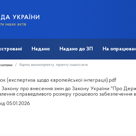
АДА УКРАЇНИ
и інших актів
єстровані
Надано
Надано до ЗП
На опрацюван
Картка законопроєкту, проєкту іншого акта
візитами
к (експертиза щодо європейської інтеграції).pdf
 Закону про внесення змін до Закону України "Про Держ
влення справедливого розміру грошового забезпечення в
ід 05.01.2026