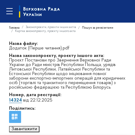
Законопроєкти, проєкти інших актів
Головна
Пошук за реквізитами
Картка законопроєкту, проєкту іншого акта
Назва файлу:
Додаток (Перше читання).pdf
Назва законопроєкту, проєкту іншого акта:
Проєкт Постанови про Звернення Верховної Ради
України до Ради міністрів Республіки Польща, урядів
Литовської Республіки, Латвійської Республіки та
Естонської Республіки щодо ініціювання повної
заборони експортно-імпортних операцій для юридичних
осіб (торгівлі та транзитного переміщення товарів) з
російською федерацією та Республікою Білорусь
Номер, дата реєстрації:
14324
від 22.12.2025
Поділитись:
Завантажити