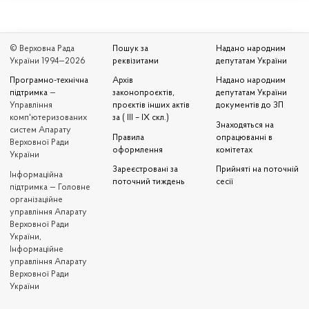
© Верховна Рада
Пошук за
Надано народним
України 1994—2026
реквізитами
депутатам України
Програмно-технічна
Архів
Надано народним
підтримка
—
законопроєктів,
депутатам України
Управління
проєктів інших актів
документів до ЗП
комп'ютеризованих
за ( III – IX скл.)
Знаходяться на
систем Апарату
Правила
опрацюванні в
Верховної Ради
оформлення
комітетах
України
Зареєстровані за
Прийняті на поточній
Iнформаційна
поточний тиждень
сесії
підтримка — Головне
організаційне
управління Апарату
Верховної Ради
України,
Інформаційне
управління Апарату
Верховної Ради
України