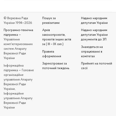
© Верховна Рада
Пошук за
Надано народним
України 1994—2026
реквізитами
депутатам України
Програмно-технічна
Архів
Надано народним
підтримка
—
законопроєктів,
депутатам України
Управління
проєктів інших актів
документів до ЗП
комп'ютеризованих
за ( III – IX скл.)
Знаходяться на
систем Апарату
Правила
опрацюванні в
Верховної Ради
оформлення
комітетах
України
Зареєстровані за
Прийняті на поточній
Iнформаційна
поточний тиждень
сесії
підтримка — Головне
організаційне
управління Апарату
Верховної Ради
України,
Інформаційне
управління Апарату
Верховної Ради
України