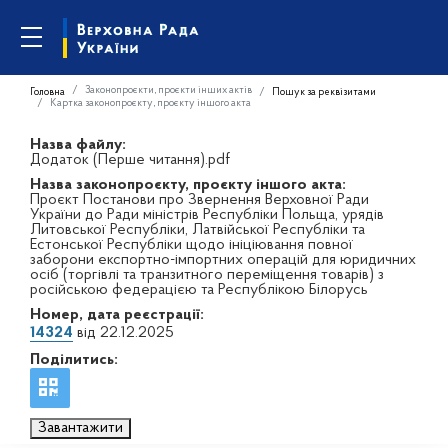
Законопроєкти, проєкти інших актів
Головна
Пошук за реквізитами
Картка законопроєкту, проєкту іншого акта
Назва файлу:
Додаток (Перше читання).pdf
Назва законопроєкту, проєкту іншого акта:
Проєкт Постанови про Звернення Верховної Ради
України до Ради міністрів Республіки Польща, урядів
Литовської Республіки, Латвійської Республіки та
Естонської Республіки щодо ініціювання повної
заборони експортно-імпортних операцій для юридичних
осіб (торгівлі та транзитного переміщення товарів) з
російською федерацією та Республікою Білорусь
Номер, дата реєстрації:
14324
від 22.12.2025
Поділитись:
Завантажити