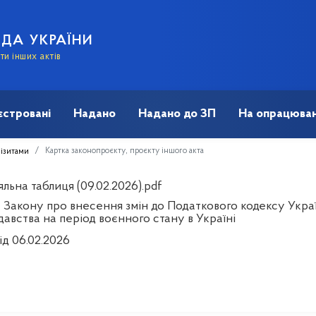
АДА УКРАЇНИ
и інших актів
єстровані
Надано
Надано до ЗП
На опрацюван
Картка законопроєкту, проєкту іншого акта
візитами
льна таблиця (09.02.2026).pdf
 Закону про внесення змін до Податкового кодексу Укра
авства на період воєнного стану в Україні
ід 06.02.2026