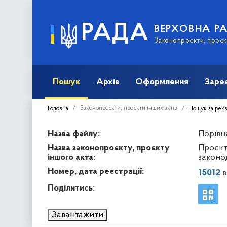
РАДА
ВЕРХОВНА Р
Законопроєкти, проєкт
Пошук
Архів
Оформлення
Заре
Законопроєкти, проєкти інших актів
Головна
Пошук за рек
Назва файлу:
Порівня
Назва законопроєкту, проєкту
Проєкт
іншого акта:
законод
Номер, дата реєстрації:
15012
в
Поділитись:
Завантажити