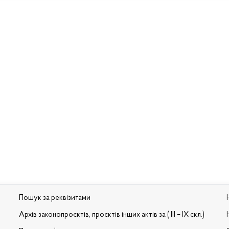
Пошук за реквізитами
Архів законопроєктів, проєктів інших актів за ( III – IX скл.)