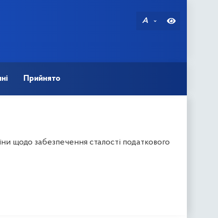
A
ні
Прийнято
їни щодо забезпечення сталості податкового