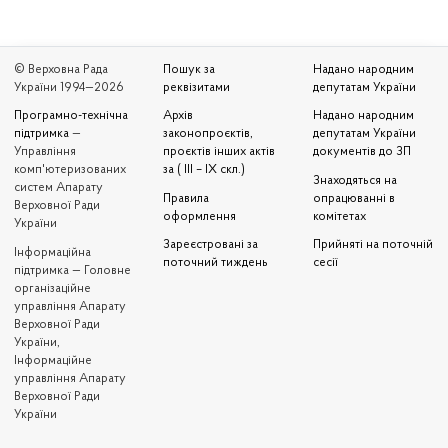
© Верховна Рада
Пошук за
Надано народним
України 1994—2026
реквізитами
депутатам України
Програмно-технічна
Архів
Надано народним
підтримка
—
законопроєктів,
депутатам України
Управління
проєктів інших актів
документів до ЗП
комп'ютеризованих
за ( III – IX скл.)
Знаходяться на
систем Апарату
Правила
опрацюванні в
Верховної Ради
оформлення
комітетах
України
Зареєстровані за
Прийняті на поточній
Iнформаційна
поточний тиждень
сесії
підтримка — Головне
організаційне
управління Апарату
Верховної Ради
України,
Інформаційне
управління Апарату
Верховної Ради
України