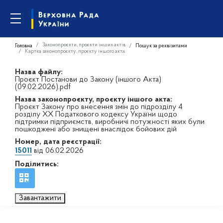
Законопроєкти, проєкти інших актів
Головна
Пошук за реквізитами
Картка законопроєкту, проєкту іншого акта
Назва файлу:
Проєкт Постанови до Закону (іншого Акта)
(09.02.2026).pdf
Назва законопроєкту, проєкту іншого акта:
Проєкт Закону про внесення змін до підрозділу 4
розділу ХХ Податкового кодексу України щодо
підтримки підприємств, виробничі потужності яких були
пошкоджені або знищені внаслідок бойових дій
Номер, дата реєстрації:
15011
від 06.02.2026
Поділитись:
Завантажити