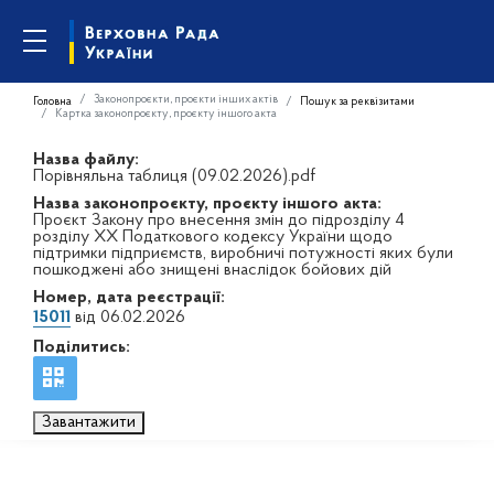
Законопроєкти, проєкти інших актів
Головна
Пошук за реквізитами
Картка законопроєкту, проєкту іншого акта
Назва файлу:
Порівняльна таблиця (09.02.2026).pdf
Назва законопроєкту, проєкту іншого акта:
Проєкт Закону про внесення змін до підрозділу 4
розділу ХХ Податкового кодексу України щодо
підтримки підприємств, виробничі потужності яких були
пошкоджені або знищені внаслідок бойових дій
Номер, дата реєстрації:
15011
від 06.02.2026
Поділитись:
Завантажити