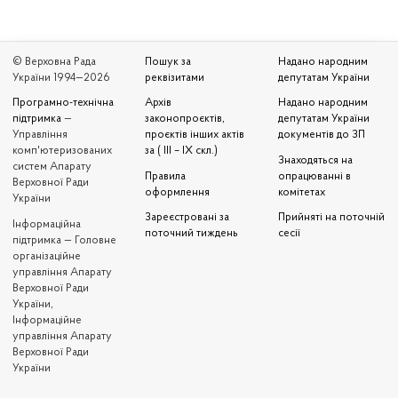
© Верховна Рада
Пошук за
Надано народним
України 1994—2026
реквізитами
депутатам України
Програмно-технічна
Архів
Надано народним
підтримка
—
законопроєктів,
депутатам України
Управління
проєктів інших актів
документів до ЗП
комп'ютеризованих
за ( III – IX скл.)
Знаходяться на
систем Апарату
Правила
опрацюванні в
Верховної Ради
оформлення
комітетах
України
Зареєстровані за
Прийняті на поточній
Iнформаційна
поточний тиждень
сесії
підтримка — Головне
організаційне
управління Апарату
Верховної Ради
України,
Інформаційне
управління Апарату
Верховної Ради
України