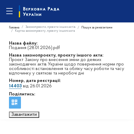
Законопроєкти, проєкти інших актів
Головна
Пошук за реквізитами
Картка законопроєкту, проєкту іншого акта
Назва файлу:
Подання (28.01.2026).pdf
Назва законопроєкту, проєкту іншого акта:
Проєкт Закону про внесення зміни до деяких
законодавчих актів України щодо повернення норми про
особливості встановлення та обліку часу роботи та часу
відпочинку у святкові та неробочі дні
Номер, дата реєстрації:
14403
від 26.01.2026
Поділитись:
Завантажити