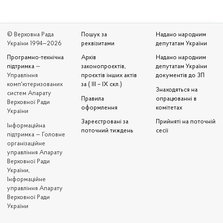
© Верховна Рада
Пошук за
Надано народним
України 1994—2026
реквізитами
депутатам України
Програмно-технічна
Архів
Надано народним
підтримка
—
законопроєктів,
депутатам України
Управління
проєктів інших актів
документів до ЗП
комп'ютеризованих
за ( III – IX скл.)
Знаходяться на
систем Апарату
Правила
опрацюванні в
Верховної Ради
оформлення
комітетах
України
Зареєстровані за
Прийняті на поточній
Iнформаційна
поточний тиждень
сесії
підтримка — Головне
організаційне
управління Апарату
Верховної Ради
України,
Інформаційне
управління Апарату
Верховної Ради
України