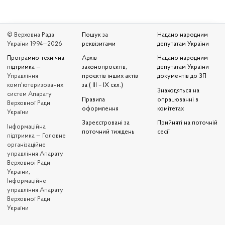
© Верховна Рада
Пошук за
Надано народним
України 1994—2026
реквізитами
депутатам України
Програмно-технічна
Архів
Надано народним
підтримка
—
законопроєктів,
депутатам України
Управління
проєктів інших актів
документів до ЗП
комп'ютеризованих
за ( III – IX скл.)
Знаходяться на
систем Апарату
Правила
опрацюванні в
Верховної Ради
оформлення
комітетах
України
Зареєстровані за
Прийняті на поточній
Iнформаційна
поточний тиждень
сесії
підтримка — Головне
організаційне
управління Апарату
Верховної Ради
України,
Інформаційне
управління Апарату
Верховної Ради
України