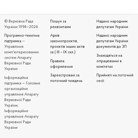
© Верховна Рада
Пошук за
Надано народним
України 1994—2026
реквізитами
депутатам України
Програмно-технічна
Архів
Надано народним
підтримка
—
законопроєктів,
депутатам України
Управління
проєктів інших актів
документів до ЗП
комп'ютеризованих
за ( III – IX скл.)
Знаходяться на
систем Апарату
Правила
опрацюванні в
Верховної Ради
оформлення
комітетах
України
Зареєстровані за
Прийняті на поточній
Iнформаційна
поточний тиждень
сесії
підтримка — Головне
організаційне
управління Апарату
Верховної Ради
України,
Інформаційне
управління Апарату
Верховної Ради
України