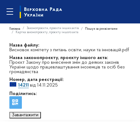
Законопроєкти, проєкти інших актів
Головна
Пошук за реквізитами
Картка законопроєкту, проєкту іншого акта
Назва файлу:
Висновок комітету з питань освіти, науки та інновацій.pdf
Назва законопроєкту, проєкту іншого акта:
Проєкт Закону про внесення змін до деяких законів
України щодо працевлаштування іноземців та осіб без
громадянства
Номер, дата реєстрації:
14211
від 14.11.2025
Поділитись:
Завантажити