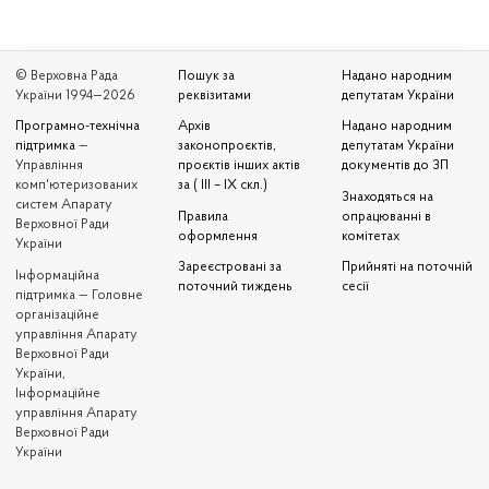
© Верховна Рада
Пошук за
Надано народним
України 1994—2026
реквізитами
депутатам України
Програмно-технічна
Архів
Надано народним
підтримка
—
законопроєктів,
депутатам України
Управління
проєктів інших актів
документів до ЗП
комп'ютеризованих
за ( III – IX скл.)
Знаходяться на
систем Апарату
Правила
опрацюванні в
Верховної Ради
оформлення
комітетах
України
Зареєстровані за
Прийняті на поточній
Iнформаційна
поточний тиждень
сесії
підтримка — Головне
організаційне
управління Апарату
Верховної Ради
України,
Інформаційне
управління Апарату
Верховної Ради
України