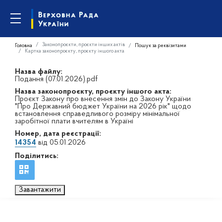
Законопроєкти, проєкти інших актів
Головна
Пошук за реквізитами
Картка законопроєкту, проєкту іншого акта
Назва файлу:
Подання (07.01.2026).pdf
Назва законопроєкту, проєкту іншого акта:
Проєкт Закону про внесення змін до Закону України
"Про Державний бюджет України на 2026 рік" щодо
встановлення справедливого розміру мінімальної
заробітної плати вчителям в Україні
Номер, дата реєстрації:
14354
від 05.01.2026
Поділитись:
Завантажити