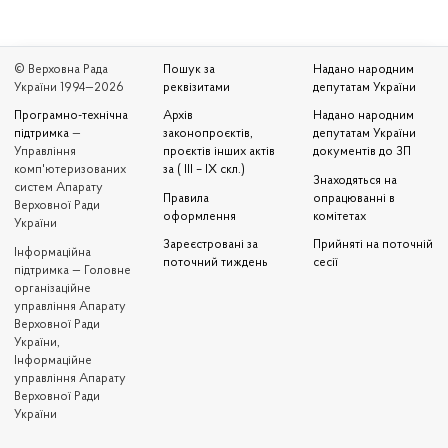
© Верховна Рада
Пошук за
Надано народним
України 1994—2026
реквізитами
депутатам України
Програмно-технічна
Архів
Надано народним
підтримка
—
законопроєктів,
депутатам України
Управління
проєктів інших актів
документів до ЗП
комп'ютеризованих
за ( III – IX скл.)
Знаходяться на
систем Апарату
Правила
опрацюванні в
Верховної Ради
оформлення
комітетах
України
Зареєстровані за
Прийняті на поточній
Iнформаційна
поточний тиждень
сесії
підтримка — Головне
організаційне
управління Апарату
Верховної Ради
України,
Інформаційне
управління Апарату
Верховної Ради
України