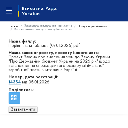
Законопроєкти, проєкти інших актів
Головна
Пошук за реквізитами
Картка законопроєкту, проєкту іншого акта
Назва файлу:
Порівняльна таблиця (07.01.2026).pdf
Назва законопроєкту, проєкту іншого акта:
Проєкт Закону про внесення змін до Закону України
"Про Державний бюджет України на 2026 рік" щодо
встановлення справедливого розміру мінімальної
заробітної плати вчителям в Україні
Номер, дата реєстрації:
14354
від 05.01.2026
Поділитись:
Завантажити