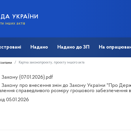
АДА УКРАЇНИ
и інших актів
єстровані
Надано
Надано до ЗП
На опрацюван
Картка законопроєкту, проєкту іншого акта
візитами
Закону (07.01.2026).pdf
 Закону про внесення змін до Закону України "Про Держ
влення справедливого розміру грошового забезпечення в
ід 05.01.2026