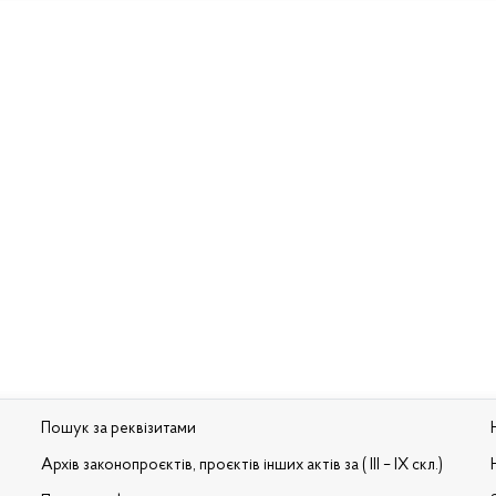
Пошук за реквізитами
Архів законопроєктів, проєктів інших актів за ( III – IX скл.)