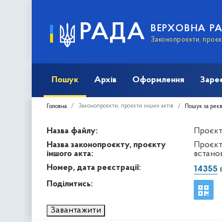
РАДА
ВЕРХОВНА Р
Законопроєкти, проєкт
Пошук
Архів
Оформлення
Заре
Законопроєкти, проєкти інших актів
Головна
Пошук за рек
Назва файлу:
Проєкт 
Назва законопроєкту, проєкту
Проєкт
іншого акта:
встано
Номер, дата реєстрації:
14355
в
Поділитись:
Завантажити