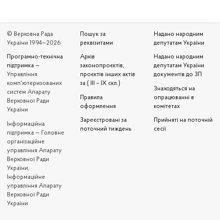
© Верховна Рада
Пошук за
Надано народним
України 1994—2026
реквізитами
депутатам України
Програмно-технічна
Архів
Надано народним
підтримка
—
законопроєктів,
депутатам України
Управління
проєктів інших актів
документів до ЗП
комп'ютеризованих
за ( III – IX скл.)
Знаходяться на
систем Апарату
Правила
опрацюванні в
Верховної Ради
оформлення
комітетах
України
Зареєстровані за
Прийняті на поточній
Iнформаційна
поточний тиждень
сесії
підтримка — Головне
організаційне
управління Апарату
Верховної Ради
України,
Інформаційне
управління Апарату
Верховної Ради
України