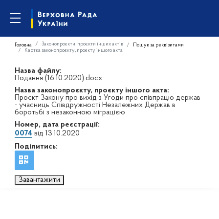
Законопроєкти, проєкти інших актів
Головна
Пошук за реквізитами
Картка законопроєкту, проєкту іншого акта
Назва файлу:
Подання (16.10.2020).docx
Назва законопроєкту, проєкту іншого акта:
Проєкт Закону про вихід з Угоди про співпрацю держав
- учасниць Співдружності Незалежних Держав в
боротьбі з незаконною міграцією
Номер, дата реєстрації:
0074
від 13.10.2020
Поділитись:
Завантажити