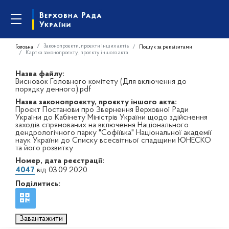
Законопроєкти, проєкти інших актів
Головна
Пошук за реквізитами
Картка законопроєкту, проєкту іншого акта
Назва файлу:
Висновок Головного комітету (Для включення до
порядку денного).pdf
Назва законопроєкту, проєкту іншого акта:
Проєкт Постанови про Звернення Верховної Ради
України до Кабінету Міністрів України щодо здійснення
заходів спрямованих на включення Національного
дендрологічного парку "Софіївка" Національної академії
наук України до Списку всесвітньої спадщини ЮНЕСКО
та його розвитку
Номер, дата реєстрації:
4047
від 03.09.2020
Поділитись:
Завантажити