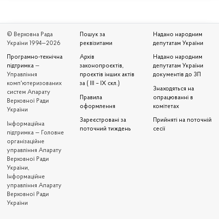
© Верховна Рада
Пошук за
Надано народним
України 1994—2026
реквізитами
депутатам України
Програмно-технічна
Архів
Надано народним
підтримка
—
законопроєктів,
депутатам України
Управління
проєктів інших актів
документів до ЗП
комп'ютеризованих
за ( III – IX скл.)
Знаходяться на
систем Апарату
Правила
опрацюванні в
Верховної Ради
оформлення
комітетах
України
Зареєстровані за
Прийняті на поточній
Iнформаційна
поточний тиждень
сесії
підтримка — Головне
організаційне
управління Апарату
Верховної Ради
України,
Інформаційне
управління Апарату
Верховної Ради
України