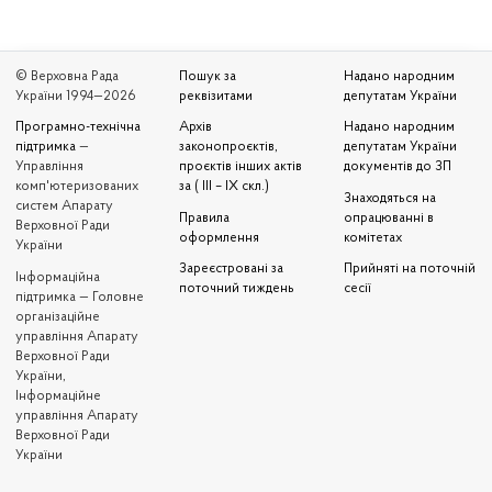
© Верховна Рада
Пошук за
Надано народним
України 1994—2026
реквізитами
депутатам України
Програмно-технічна
Архів
Надано народним
підтримка
—
законопроєктів,
депутатам України
Управління
проєктів інших актів
документів до ЗП
комп'ютеризованих
за ( III – IX скл.)
Знаходяться на
систем Апарату
Правила
опрацюванні в
Верховної Ради
оформлення
комітетах
України
Зареєстровані за
Прийняті на поточній
Iнформаційна
поточний тиждень
сесії
підтримка — Головне
організаційне
управління Апарату
Верховної Ради
України,
Інформаційне
управління Апарату
Верховної Ради
України