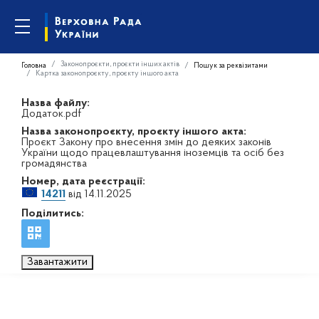
Законопроєкти, проєкти інших актів
Головна
Пошук за реквізитами
Картка законопроєкту, проєкту іншого акта
Назва файлу:
Додаток.pdf
Назва законопроєкту, проєкту іншого акта:
Проєкт Закону про внесення змін до деяких законів
України щодо працевлаштування іноземців та осіб без
громадянства
Номер, дата реєстрації:
14211
від 14.11.2025
Поділитись:
Завантажити