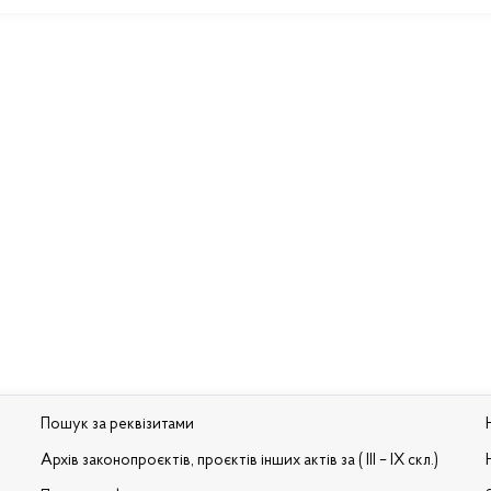
Пошук за реквізитами
Архів законопроєктів, проєктів інших актів за ( III – IX скл.)