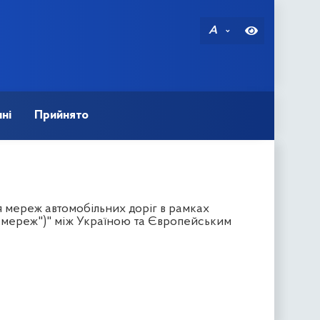
A
ні
Прийнято
 мереж автомобільних доріг в рамках
х мереж")" між Україною та Європейським