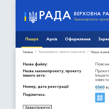
РАДА
ВЕРХОВНА Р
Законопроєкти, проєкт
Пошук
Архів
Оформлення
Заре
Законопроєкти, проєкти інших актів
Головна
Пошук за рек
Назва файлу:
Пояснюв
Назва законопроєкту, проєкту
Проєкт
іншого акта:
Ініціа
інвест
Номер, дата реєстрації:
0360
ві
Поділитись:
Завантажити