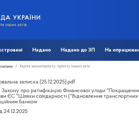
АДА УКРАЇНИ
и інших актів
єстровані
Надано
Надано до ЗП
На опрацюван
Картка законопроєкту, проєкту іншого акта
візитами
альна записка (25.12.2025).pdf
 Закону про ратифікацію Фінансової угоди "Покращення
тиви ЄС "Шляхи солідарності ("Відновлення транспортни
иційним банком
д 24.12.2025