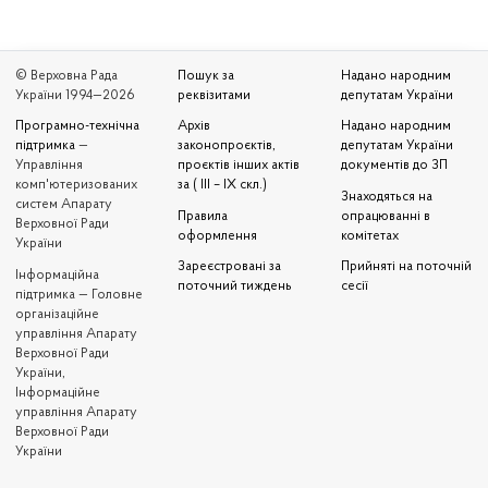
© Верховна Рада
Пошук за
Надано народним
України 1994—2026
реквізитами
депутатам України
Програмно-технічна
Архів
Надано народним
підтримка
—
законопроєктів,
депутатам України
Управління
проєктів інших актів
документів до ЗП
комп'ютеризованих
за ( III – IX скл.)
Знаходяться на
систем Апарату
Правила
опрацюванні в
Верховної Ради
оформлення
комітетах
України
Зареєстровані за
Прийняті на поточній
Iнформаційна
поточний тиждень
сесії
підтримка — Головне
організаційне
управління Апарату
Верховної Ради
України,
Інформаційне
управління Апарату
Верховної Ради
України