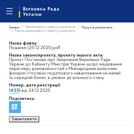
Законопроєкти, проєкти інших актів
Головна
Пошук за реквізитами
Картка законопроєкту, проєкту іншого акта
Назва файлу:
Подання (25.12.2025).pdf
Назва законопроєкту, проєкту іншого акта:
Проєкт Постанови про Звернення Верховної Ради
України до Кабінету Міністрів України щодо ініціювання
перегляду домовленостей з Міжнародним валютним
фондом стосовно податкового навантаження на малий
та середній бізнес в умовах дії воєнного стану
Номер, дата реєстрації:
14331
від 24.12.2025
Поділитись:
Завантажити