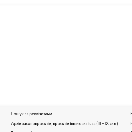
Пошук за реквізитами
Архів законопроєктів, проєктів інших актів за ( III – IX скл.)