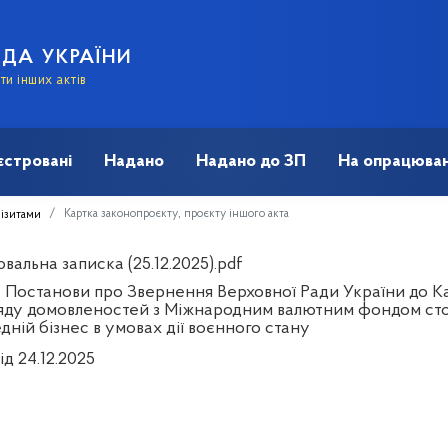
АДА УКРАЇНИ
и інших актів
єстровані
Надано
Надано до ЗП
На опрацюван
Картка законопроєкту, проєкту іншого акта
візитами
альна записка (25.12.2025).pdf
 Постанови про Звернення Верховної Ради України до Каб
яду домовленостей з Міжнародним валютним фондом сто
дній бізнес в умовах дії воєнного стану
ід 24.12.2025