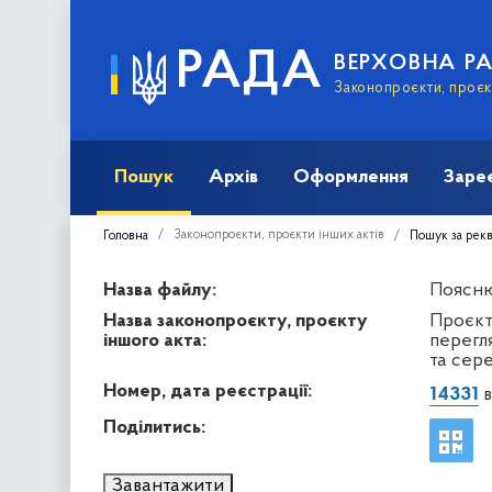
РАДА
ВЕРХОВНА Р
Законопроєкти, проєкт
Пошук
Архів
Оформлення
Заре
Законопроєкти, проєкти інших актів
Головна
Пошук за рек
Назва файлу:
Пояснюв
Назва законопроєкту, проєкту
Проєкт
іншого акта:
перегл
та сере
Номер, дата реєстрації:
14331
в
Поділитись:
Завантажити