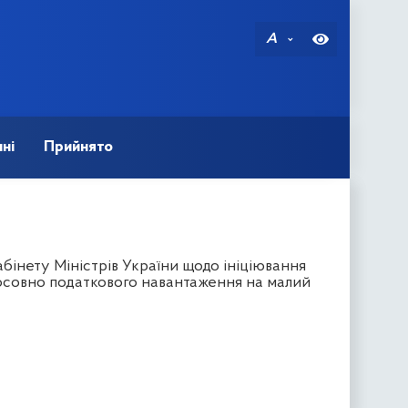
A
ні
Прийнято
інету Міністрів України щодо ініціювання
совно податкового навантаження на малий