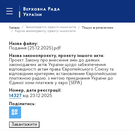
Законопроєкти, проєкти інших актів
Головна
Пошук за реквізитами
Картка законопроєкту, проєкту іншого акта
Назва файлу:
Подання (25.12.2025).pdf
Назва законопроєкту, проєкту іншого акта:
Проєкт Закону про внесення змін до деяких
законодавчих актів України щодо забезпечення
відповідності актам права Європейського Союзу та
відповідним критеріям, встановленим Європейською
платіжною радою, з метою приєднання України до
Єдиної зони платежів у євро (SEPA)
Номер, дата реєстрації:
14327
від 23.12.2025
Поділитись:
Завантажити