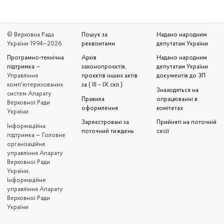
© Верховна Рада
Пошук за
Надано народним
України 1994—2026
реквізитами
депутатам України
Програмно-технічна
Архів
Надано народним
підтримка
—
законопроєктів,
депутатам України
Управління
проєктів інших актів
документів до ЗП
комп'ютеризованих
за ( III – IX скл.)
Знаходяться на
систем Апарату
Правила
опрацюванні в
Верховної Ради
оформлення
комітетах
України
Зареєстровані за
Прийняті на поточній
Iнформаційна
поточний тиждень
сесії
підтримка — Головне
організаційне
управління Апарату
Верховної Ради
України,
Інформаційне
управління Апарату
Верховної Ради
України