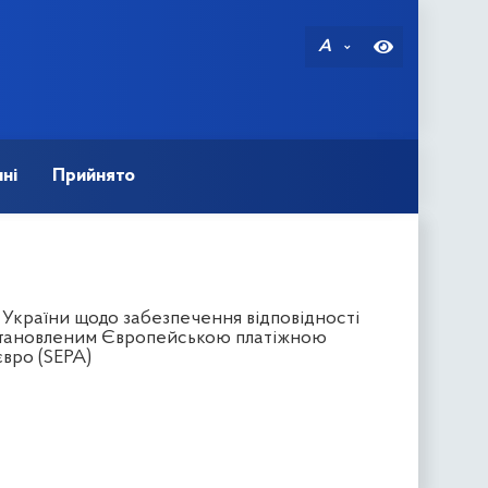
A
ні
Прийнято
 України щодо забезпечення відповідності
встановленим Європейською платіжною
євро (SEPA)