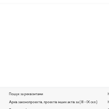
Пошук за реквізитами
Архів законопроєктів, проєктів інших актів за ( III – IX скл.)