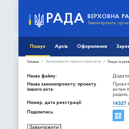
РАДА
ВЕРХОВНА Р
Законопроєкти, проєкт
Пошук
Архів
Оформлення
Заре
Законопроєкти, проєкти інших актів
Головна
Пошук за рек
Назва файлу:
Додаток
Назва законопроєкту, проєкту
Проєкт
іншого акта:
актам 
радою,
Номер, дата реєстрації:
14327
в
Поділитись:
Завантажити