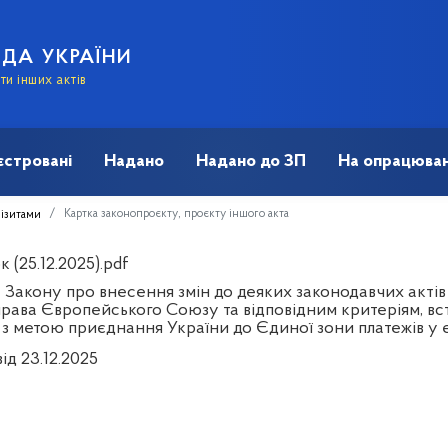
АДА УКРАЇНИ
и інших актів
єстровані
Надано
Надано до ЗП
На опрацюван
Картка законопроєкту, проєкту іншого акта
візитами
 (25.12.2025).pdf
 Закону про внесення змін до деяких законодавчих актів
права Європейського Союзу та відповідним критеріям, 
 з метою приєднання України до Єдиної зони платежів у 
ід 23.12.2025