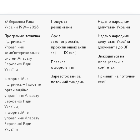
© Верховна Рада
Пошук за
Надано народним
України 1994—2026
реквізитами
депутатам України
Програмно-технічна
Архів
Надано народним
підтримка
—
законопроєктів,
депутатам України
Управління
проєктів інших актів
документів до ЗП
комп'ютеризованих
за ( III – IX скл.)
Знаходяться на
систем Апарату
Правила
опрацюванні в
Верховної Ради
оформлення
комітетах
України
Зареєстровані за
Прийняті на поточній
Iнформаційна
поточний тиждень
сесії
підтримка — Головне
організаційне
управління Апарату
Верховної Ради
України,
Інформаційне
управління Апарату
Верховної Ради
України