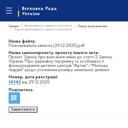
Законопроєкти, проєкти інших актів
Головна
Пошук за реквізитами
Картка законопроєкту, проєкту іншого акта
Назва файлу:
Пояснювальна записка (29.12.2025).pdf
Назва законопроєкту, проєкту іншого акта:
Проєкт Закону про внесення зміни до статті 2 Закону
України "Про державну підтримку та особливості
функціонування дитячих центрів "Артек" і "Молода
гвардія" щодо уточнення розміру земельної ділянки
Номер, дата реєстрації:
14342
від 29.12.2025
Поділитись:
Завантажити