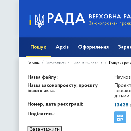
РАДА
ВЕРХОВНА Р
Законопроєкти, проєкт
Пошук
Архів
Оформлення
Заре
Законопроєкти, проєкти інших актів
Головна
Пошук за рек
Назва файлу:
Науков
Назва законопроєкту, проєкту
Проєкт
іншого акта:
вдоскон
дітьми
Номер, дата реєстрації:
13438
в
Поділитись:
Завантажити