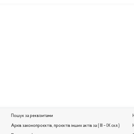
Пошук за реквізитами
Архів законопроєктів, проєктів інших актів за ( III – IX скл.)