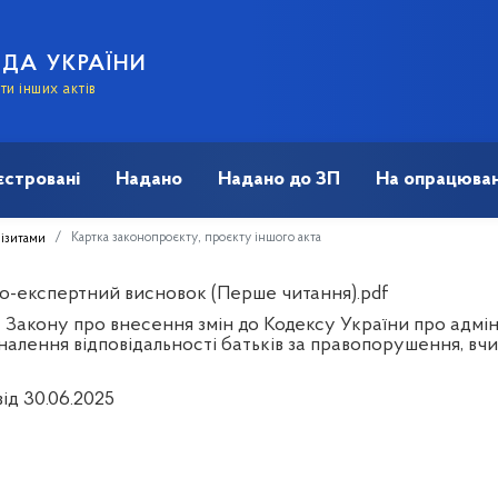
АДА УКРАЇНИ
и інших актів
єстровані
Надано
Надано до ЗП
На опрацюван
Картка законопроєкту, проєкту іншого акта
візитами
о-експертний висновок (Перше читання).pdf
 Закону про внесення змін до Кодексу України про адмі
алення відповідальності батьків за правопорушення, вчин
ід 30.06.2025