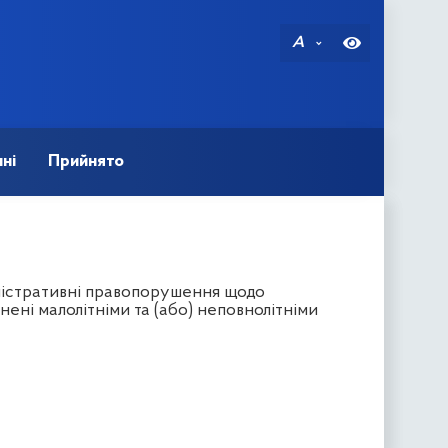
A
ні
Прийнято
ністративні правопорушення щодо
ені малолітніми та (або) неповнолітніми