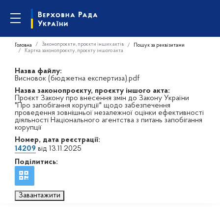
Законопроєкти, проєкти інших актів
Головна
Пошук за реквізитами
Картка законопроєкту, проєкту іншого акта
Назва файлу:
Висновок (бюджетна експертиза).pdf
Назва законопроєкту, проєкту іншого акта:
Проєкт Закону про внесення змін до Закону України
"Про запобігання корупції" щодо забезпечення
проведення зовнішньої незалежної оцінки ефективності
діяльності Національного агентства з питань запобігання
корупції
Номер, дата реєстрації:
14209
від 13.11.2025
Поділитись:
Завантажити