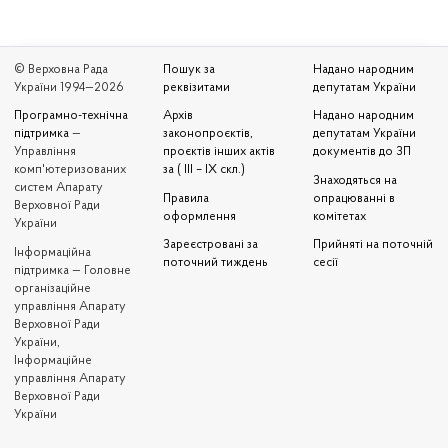
© Верховна Рада
Пошук за
Надано народним
України 1994—2026
реквізитами
депутатам України
Програмно-технічна
Архів
Надано народним
підтримка
—
законопроєктів,
депутатам України
Управління
проєктів інших актів
документів до ЗП
комп'ютеризованих
за ( III – IX скл.)
Знаходяться на
систем Апарату
Правила
опрацюванні в
Верховної Ради
оформлення
комітетах
України
Зареєстровані за
Прийняті на поточній
Iнформаційна
поточний тиждень
сесії
підтримка — Головне
організаційне
управління Апарату
Верховної Ради
України,
Інформаційне
управління Апарату
Верховної Ради
України