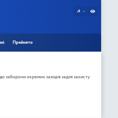
A
ні
Прийнято
до заборони окремих заходів задля захисту