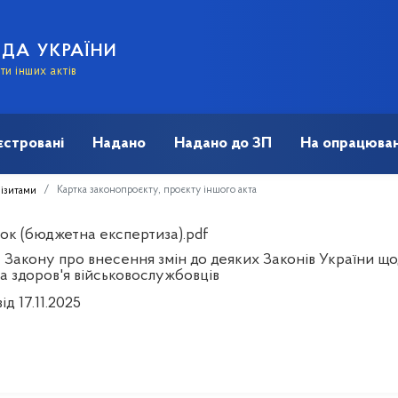
АДА УКРАЇНИ
и інших актів
єстровані
Надано
Надано до ЗП
На опрацюван
Картка законопроєкту, проєкту іншого акта
візитами
ок (бюджетна експертиза).pdf
 Закону про внесення змін до деяких Законів України що
та здоров'я військовослужбовців
ід 17.11.2025