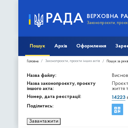
РАДА
ВЕРХОВНА Р
Законопроєкти, проєкт
Пошук
Архів
Оформлення
Заре
Законопроєкти, проєкти інших актів
Головна
Пошук за рек
Назва файлу:
Виснов
Назва законопроєкту, проєкту
Проєкт
іншого акта:
життя 
Номер, дата реєстрації:
14223
в
Поділитись:
Завантажити