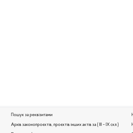
Пошук за реквізитами
Архів законопроєктів, проєктів інших актів за ( III – IX скл.)