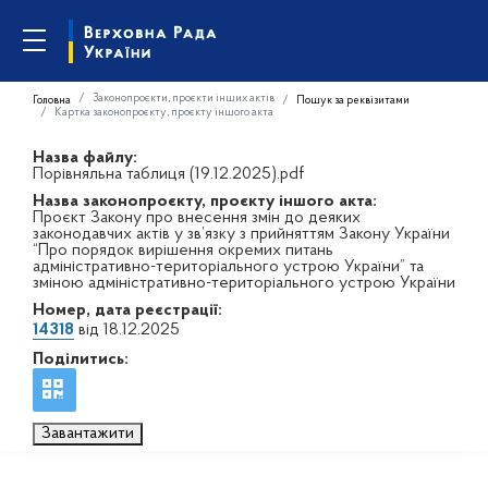
Законопроєкти, проєкти інших актів
Головна
Пошук за реквізитами
Картка законопроєкту, проєкту іншого акта
Назва файлу:
Порівняльна таблиця (19.12.2025).pdf
Назва законопроєкту, проєкту іншого акта:
Проєкт Закону про внесення змін до деяких
законодавчих актів у зв’язку з прийняттям Закону України
“Про порядок вирішення окремих питань
адміністративно-територіального устрою України” та
зміною адміністративно-територіального устрою України
Номер, дата реєстрації:
14318
від 18.12.2025
Поділитись:
Завантажити