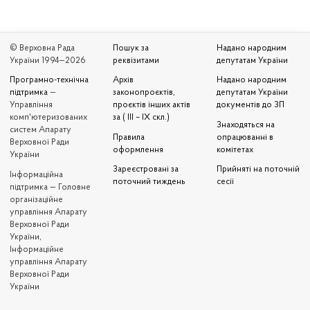
© Верховна Рада
Пошук за
Надано народним
України 1994—2026
реквізитами
депутатам України
Програмно-технічна
Архів
Надано народним
підтримка
—
законопроєктів,
депутатам України
Управління
проєктів інших актів
документів до ЗП
комп'ютеризованих
за ( III – IX скл.)
Знаходяться на
систем Апарату
Правила
опрацюванні в
Верховної Ради
оформлення
комітетах
України
Зареєстровані за
Прийняті на поточній
Iнформаційна
поточний тиждень
сесії
підтримка — Головне
організаційне
управління Апарату
Верховної Ради
України,
Інформаційне
управління Апарату
Верховної Ради
України