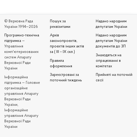
© Верховна Рада
Пошук за
Надано народним
України 1994—2026
реквізитами
депутатам України
Програмно-технічна
Архів
Надано народним
підтримка
—
законопроєктів,
депутатам України
Управління
проєктів інших актів
документів до ЗП
комп'ютеризованих
за ( III – IX скл.)
Знаходяться на
систем Апарату
Правила
опрацюванні в
Верховної Ради
оформлення
комітетах
України
Зареєстровані за
Прийняті на поточній
Iнформаційна
поточний тиждень
сесії
підтримка — Головне
організаційне
управління Апарату
Верховної Ради
України,
Інформаційне
управління Апарату
Верховної Ради
України