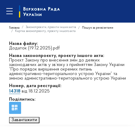
Законопроєкти, проєкти інших актів
Головна
Пошук за реквізитами
Картка законопроєкту, проєкту іншого акта
Назва файлу:
Додаток (19.12.2025).pdf
Назва законопроєкту, проєкту іншого акта:
Проєкт Закону про внесення змін до деяких
законодавчих актів у зв’язку з прийняттям Закону України
“Про порядок вирішення окремих питань
адміністративно-територіального устрою України” та
зміною адміністративно-територіального устрою України
Номер, дата реєстрації:
14318
від 18.12.2025
Поділитись:
Завантажити