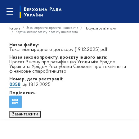
Законопроєкти, проєкти інших актів
Головна
Пошук за реквізитами
Картка законопроєкту, проєкту іншого акта
Назва файлу:
Текст міжнародного договору (19.12.2025).pdf
Назва законопроєкту, проєкту іншого акта:
Проєкт Закону про ратифікацію Угоди між Урядом
України та Урядом Республіки Словенія про технічне та
фінансове співробітництво
Номер, дата реєстрації:
0358
від 18.12.2025
Поділитись:
Завантажити