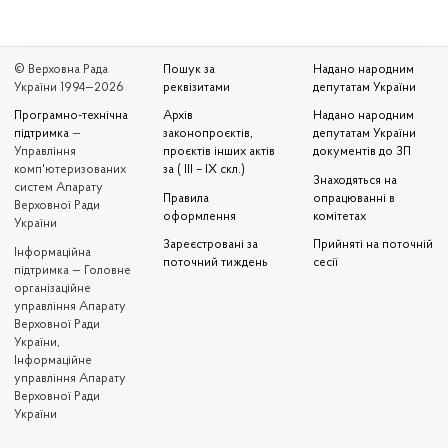
© Верховна Рада
Пошук за
Надано народним
України 1994—2026
реквізитами
депутатам України
Програмно-технічна
Архів
Надано народним
підтримка
—
законопроєктів,
депутатам України
Управління
проєктів інших актів
документів до ЗП
комп'ютеризованих
за ( III – IX скл.)
Знаходяться на
систем Апарату
Правила
опрацюванні в
Верховної Ради
оформлення
комітетах
України
Зареєстровані за
Прийняті на поточній
Iнформаційна
поточний тиждень
сесії
підтримка — Головне
організаційне
управління Апарату
Верховної Ради
України,
Інформаційне
управління Апарату
Верховної Ради
України