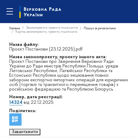
Законопроєкти, проєкти інших актів
Головна
Пошук за реквізитами
Картка законопроєкту, проєкту іншого акта
Назва файлу:
Проєкт Постанови (23.12.2025).pdf
Назва законопроєкту, проєкту іншого акта:
Проєкт Постанови про Звернення Верховної Ради
України до Ради міністрів Республіки Польща, урядів
Литовської Республіки, Латвійської Республіки та
Естонської Республіки щодо ініціювання повної
заборони експортно-імпортних операцій для юридичних
осіб (торгівлі та транзитного переміщення товарів) з
російською федерацією та Республікою Білорусь
Номер, дата реєстрації:
14324
від 22.12.2025
Поділитись:
Завантажити