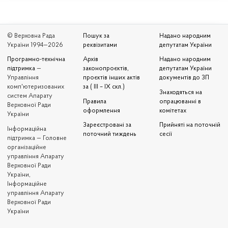
© Верховна Рада
Пошук за
Надано народним
України 1994—2026
реквізитами
депутатам України
Програмно-технічна
Архів
Надано народним
підтримка
—
законопроєктів,
депутатам України
Управління
проєктів інших актів
документів до ЗП
комп'ютеризованих
за ( III – IX скл.)
Знаходяться на
систем Апарату
Правила
опрацюванні в
Верховної Ради
оформлення
комітетах
України
Зареєстровані за
Прийняті на поточній
Iнформаційна
поточний тиждень
сесії
підтримка — Головне
організаційне
управління Апарату
Верховної Ради
України,
Інформаційне
управління Апарату
Верховної Ради
України