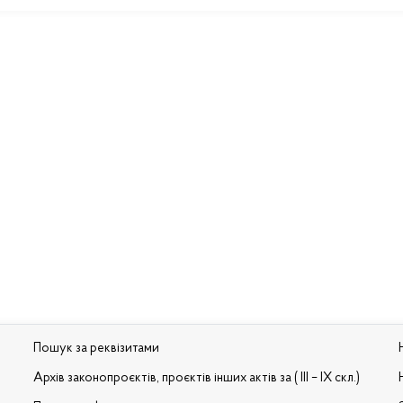
Пошук за реквізитами
Архів законопроєктів, проєктів інших актів за ( III – IX скл.)