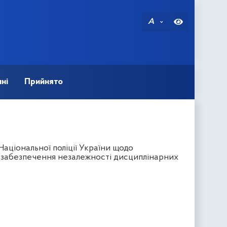
A
ні
Прийнято
аціональної поліції України щодо
 забезпечення незалежності дисциплінарних