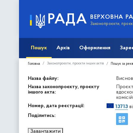
РАДА
ВЕРХОВНА Р
Законопроєкти, проєкт
Пошук
Архів
Оформлення
Заре
Законопроєкти, проєкти інших актів
Головна
Пошук за рек
Назва файлу:
Висново
Назва законопроєкту, проєкту
Проєкт
іншого акта:
вдоско
комісій
Номер, дата реєстрації:
13713
ві
Поділитись:
Завантажити