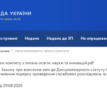
АДА УКРАЇНИ
и інших актів
єстровані
Надано
Надано до ЗП
На опрацюван
Картка законопроєкту, проєкту іншого акта
візитами
к комітету з питань освіти, науки та інновацій.pdf
 Закону про внесення змін до Дисциплінарного статуту Н
налення порядку проведення службових розслідувань та
д 29.08.2025