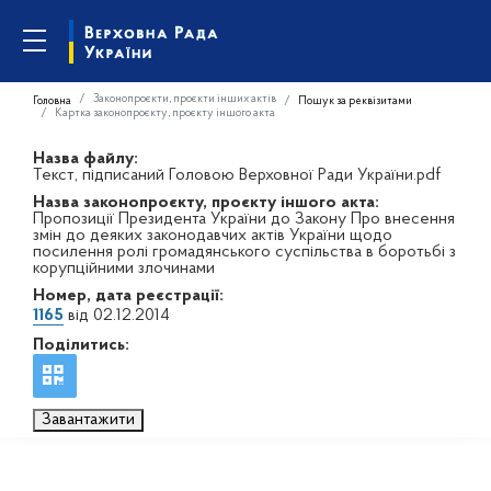
Законопроєкти, проєкти інших актів
Головна
Пошук за реквізитами
Картка законопроєкту, проєкту іншого акта
Назва файлу:
Текст, підписаний Головою Верховної Ради України.pdf
Назва законопроєкту, проєкту іншого акта:
Пропозиції Президента України до Закону Про внесення
змін до деяких законодавчих актів України щодо
посилення ролі громадянського суспільства в боротьбі з
корупційними злочинами
Номер, дата реєстрації:
1165
від 02.12.2014
Поділитись:
Завантажити