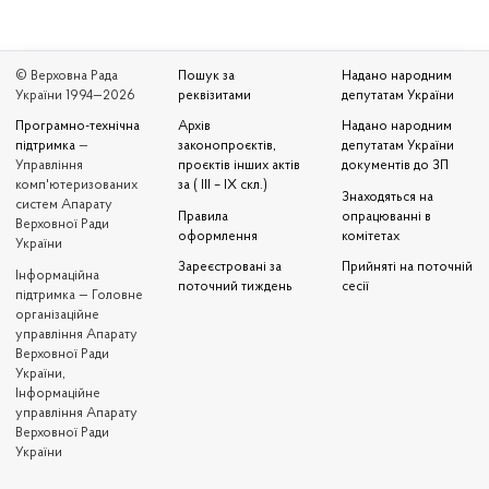
© Верховна Рада
Пошук за
Надано народним
України 1994—2026
реквізитами
депутатам України
Програмно-технічна
Архів
Надано народним
підтримка
—
законопроєктів,
депутатам України
Управління
проєктів інших актів
документів до ЗП
комп'ютеризованих
за ( III – IX скл.)
Знаходяться на
систем Апарату
Правила
опрацюванні в
Верховної Ради
оформлення
комітетах
України
Зареєстровані за
Прийняті на поточній
Iнформаційна
поточний тиждень
сесії
підтримка — Головне
організаційне
управління Апарату
Верховної Ради
України,
Інформаційне
управління Апарату
Верховної Ради
України