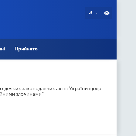
A
ні
Прийнято
о деяких законодавчих актів України щодо
ційними злочинами"