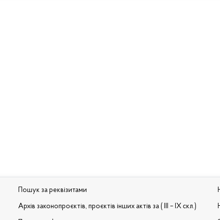
Пошук за реквізитами
Архів законопроєктів, проєктів інших актів за ( III – IX скл.)