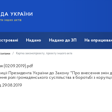
АДА УКРАЇНИ
и інших актів
єстровані
Надано
Надано до ЗП
На опрацюван
Картка законопроєкту, проєкту іншого акта
візитами
 (02.09.2019).pdf
иції Президента України до Закону "Про внесення змін д
ння ролі громадянського суспільства в боротьбі з коруп
д 29.08.2019