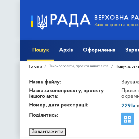
РАДА
ВЕРХОВНА Р
Законопроєкти, проєкт
Пошук
Архів
Оформлення
Заре
Законопроєкти, проєкти інших актів
Головна
Пошук за рек
Назва файлу:
Зауваж
Назва законопроєкту, проєкту
Проєкт
іншого акта:
окреми
Номер, дата реєстрації:
2291а
в
Поділитись:
Завантажити