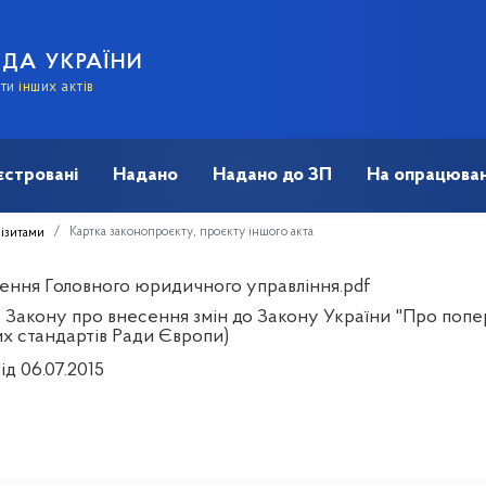
АДА УКРАЇНИ
и інших актів
єстровані
Надано
Надано до ЗП
На опрацюван
Картка законопроєкту, проєкту іншого акта
візитами
ення Головного юридичного управління.pdf
 Закону про внесення змін до Закону України "Про попер
х стандартів Ради Європи)
ід 06.07.2015