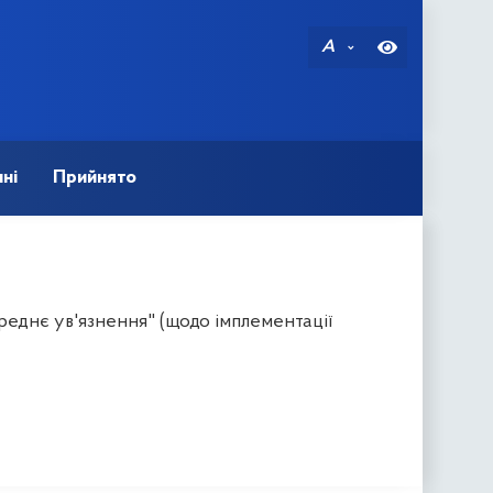
A
ні
Прийнято
еднє ув'язнення" (щодо імплементації