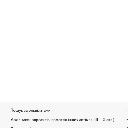
Пошук за реквізитами
Архів законопроєктів, проєктів інших актів за ( III – IX скл.)