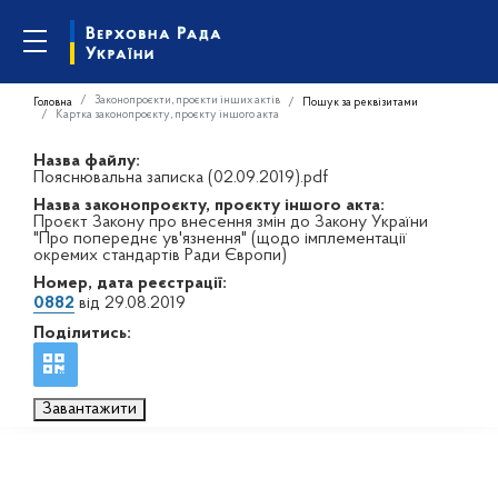
Законопроєкти, проєкти інших актів
Головна
Пошук за реквізитами
Картка законопроєкту, проєкту іншого акта
Назва файлу:
Пояснювальна записка (02.09.2019).pdf
Назва законопроєкту, проєкту іншого акта:
Проєкт Закону про внесення змін до Закону України
"Про попереднє ув'язнення" (щодо імплементації
окремих стандартів Ради Європи)
Номер, дата реєстрації:
0882
від 29.08.2019
Поділитись:
Завантажити