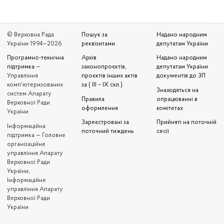
© Верховна Рада
Пошук за
Надано народним
України 1994—2026
реквізитами
депутатам України
Програмно-технічна
Архів
Надано народним
підтримка
—
законопроєктів,
депутатам України
Управління
проєктів інших актів
документів до ЗП
комп'ютеризованих
за ( III – IX скл.)
Знаходяться на
систем Апарату
Правила
опрацюванні в
Верховної Ради
оформлення
комітетах
України
Зареєстровані за
Прийняті на поточній
Iнформаційна
поточний тиждень
сесії
підтримка — Головне
організаційне
управління Апарату
Верховної Ради
України,
Інформаційне
управління Апарату
Верховної Ради
України