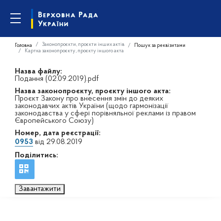
Законопроєкти, проєкти інших актів
Головна
Пошук за реквізитами
Картка законопроєкту, проєкту іншого акта
Назва файлу:
Подання (02.09.2019).pdf
Назва законопроєкту, проєкту іншого акта:
Проєкт Закону про внесення змін до деяких
законодавчих актів України (щодо гармонізації
законодавства у сфері порівняльної реклами із правом
Європейського Союзу)
Номер, дата реєстрації:
0953
від 29.08.2019
Поділитись:
Завантажити