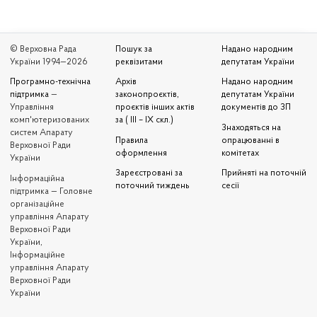
© Верховна Рада
Пошук за
Надано народним
України 1994—2026
реквізитами
депутатам України
Програмно-технічна
Архів
Надано народним
підтримка
—
законопроєктів,
депутатам України
Управління
проєктів інших актів
документів до ЗП
комп'ютеризованих
за ( III – IX скл.)
Знаходяться на
систем Апарату
Правила
опрацюванні в
Верховної Ради
оформлення
комітетах
України
Зареєстровані за
Прийняті на поточній
Iнформаційна
поточний тиждень
сесії
підтримка — Головне
організаційне
управління Апарату
Верховної Ради
України,
Інформаційне
управління Апарату
Верховної Ради
України