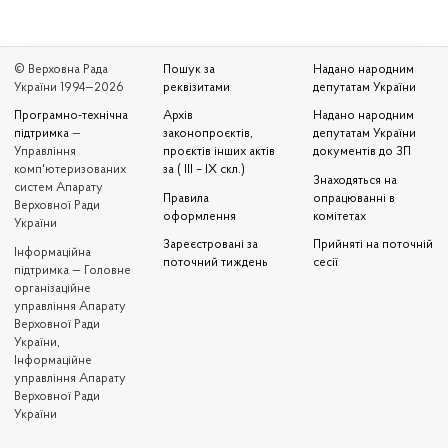
© Верховна Рада
Пошук за
Надано народним
України 1994—2026
реквізитами
депутатам України
Програмно-технічна
Архів
Надано народним
підтримка
—
законопроєктів,
депутатам України
Управління
проєктів інших актів
документів до ЗП
комп'ютеризованих
за ( III – IX скл.)
Знаходяться на
систем Апарату
Правила
опрацюванні в
Верховної Ради
оформлення
комітетах
України
Зареєстровані за
Прийняті на поточній
Iнформаційна
поточний тиждень
сесії
підтримка — Головне
організаційне
управління Апарату
Верховної Ради
України,
Інформаційне
управління Апарату
Верховної Ради
України