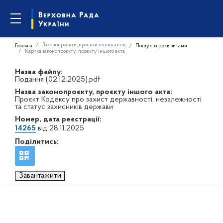
Законопроєкти, проєкти інших актів
Головна
Пошук за реквізитами
Картка законопроєкту, проєкту іншого акта
Назва файлу:
Подання (02.12.2025).pdf
Назва законопроєкту, проєкту іншого акта:
Проєкт Кодексу про захист державності, незалежності
та статус захисників держави
Номер, дата реєстрації:
14265
від 28.11.2025
Поділитись:
Завантажити