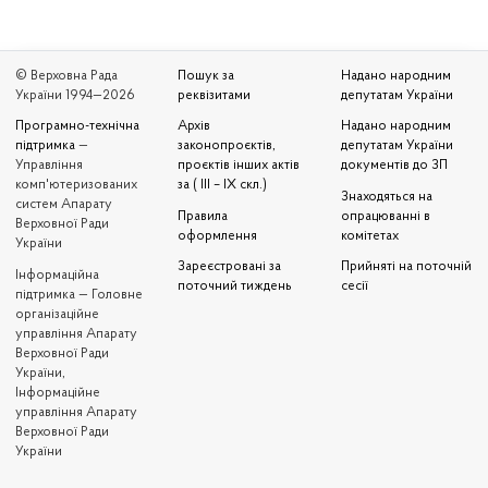
© Верховна Рада
Пошук за
Надано народним
України 1994—2026
реквізитами
депутатам України
Програмно-технічна
Архів
Надано народним
підтримка
—
законопроєктів,
депутатам України
Управління
проєктів інших актів
документів до ЗП
комп'ютеризованих
за ( III – IX скл.)
Знаходяться на
систем Апарату
Правила
опрацюванні в
Верховної Ради
оформлення
комітетах
України
Зареєстровані за
Прийняті на поточній
Iнформаційна
поточний тиждень
сесії
підтримка — Головне
організаційне
управління Апарату
Верховної Ради
України,
Інформаційне
управління Апарату
Верховної Ради
України