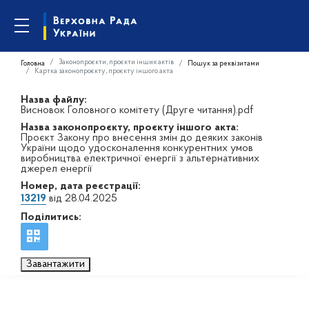
Законопроєкти, проєкти інших актів
Головна
Пошук за реквізитами
Картка законопроєкту, проєкту іншого акта
Назва файлу:
Висновок Головного комітету (Друге читання).pdf
Назва законопроєкту, проєкту іншого акта:
Проєкт Закону про внесення змін до деяких законів
України щодо удосконалення конкурентних умов
виробництва електричної енергії з альтернативних
джерел енергії
Номер, дата реєстрації:
13219
від 28.04.2025
Поділитись:
Завантажити