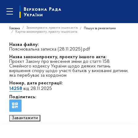
Законопроєкти, проєкти інших актів
Головна
Пошук за реквізитами
Картка законопроєкту, проєкту іншого акта
Назва файлу:
Пояснювальна записка (28.11.2025).pdf
Назва законопроєкту, проєкту іншого акта:
Проєкт Закону про внесення зміни до статті 158
Сімейного кодексу України щодо деяких питань
вирішення спору щодо участі батьків у вихованні дитини,
яка перебуває за кордоном
Номер, дата реєстрації:
14258
від 28.11.2025
Поділитись:
Завантажити