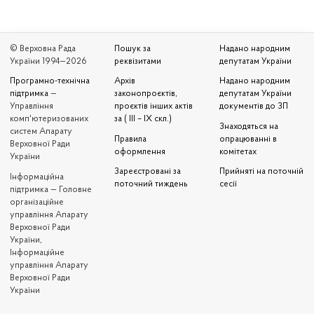
© Верховна Рада
Пошук за
Надано народним
України 1994—2026
реквізитами
депутатам України
Програмно-технічна
Архів
Надано народним
підтримка
—
законопроєктів,
депутатам України
Управління
проєктів інших актів
документів до ЗП
комп'ютеризованих
за ( III – IX скл.)
Знаходяться на
систем Апарату
Правила
опрацюванні в
Верховної Ради
оформлення
комітетах
України
Зареєстровані за
Прийняті на поточній
Iнформаційна
поточний тиждень
сесії
підтримка — Головне
організаційне
управління Апарату
Верховної Ради
України,
Інформаційне
управління Апарату
Верховної Ради
України